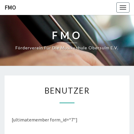
Skip
FMO
Togg
to
navig
content
FMO
Förderverein Für Die Musikschule Obersulm E.V.
BENUTZER
BENUTZER
[ultimatemember form_id=“7″]