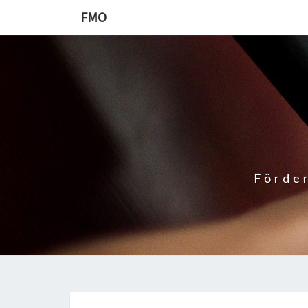
Skip
FMO
to
content
Förder