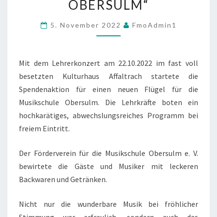
BERSULM“
LÜGEL F
ÜR D
5. November 2022
FmoAdmin1
IE M
USIKSCHULE O
BERSULM“
Mit dem Lehrerkonzert am 22.10.2022 im fast voll
besetzten Kulturhaus Affaltrach startete die
Spendenaktion für einen neuen Flügel für die
Musikschule Obersulm. Die Lehrkräfte boten ein
hochkarätiges, abwechslungsreiches Programm bei
freiem Eintritt.
Der Förderverein für die Musikschule Obersulm e. V.
bewirtete die Gäste und Musiker mit leckeren
Backwaren und Getränken.
Nicht nur die wunderbare Musik bei fröhlicher